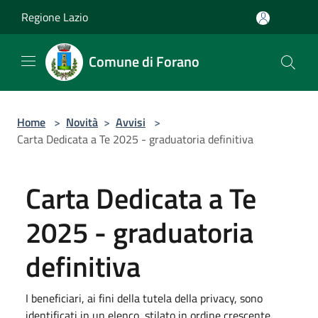
Salta al contenuto principale
Regione Lazio
Comune di Forano
Home
>
Novità
>
Avvisi
>
Carta Dedicata a Te 2025 - graduatoria definitiva
Carta Dedicata a Te
2025 - graduatoria
definitiva
I beneficiari, ai fini della tutela della privacy, sono
identificati in un elenco, stilato in ordine crescente,