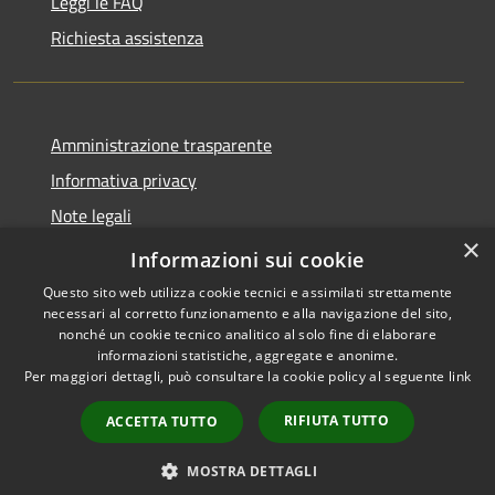
Leggi le FAQ
Richiesta assistenza
Amministrazione trasparente
Informativa privacy
Note legali
×
Dichiarazione di accessibilità
Informazioni sui cookie
Questo sito web utilizza cookie tecnici e assimilati strettamente
necessari al corretto funzionamento e alla navigazione del sito,
nonché un cookie tecnico analitico al solo fine di elaborare
informazioni statistiche, aggregate e anonime.
RSS
Copyright © 2026 • Comune di
Per maggiori dettagli, può consultare la cookie policy al seguente
link
Accessibilità
Forano • Powered by
Privacy
Municipium
Accesso
•
RIFIUTA TUTTO
ACCETTA TUTTO
Cookie
redazione
Mappa del sito
MOSTRA DETTAGLI