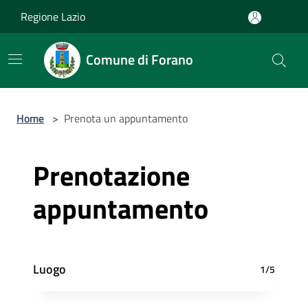
Salta al contenuto principale
Regione Lazio
Comune di Forano
Home
>
Prenota un appuntamento
Prenotazione
appuntamento
Luogo
1/5