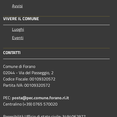
Avvisi
VIVERE IL COMUNE
Luoghi
Eventi
CONTATTI
Comune di Forano
02044 - Via del Passeggio, 2
Codice Fiscale: 00109320572
Partita IVA: 00109320572
PEC:
posta@pec.comune.forano.ri.it
Centralino (+39) 0765 570020
Reperibilità Ufficio di stato civile: 3494062977