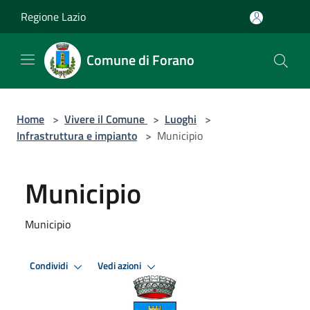
Salta al contenuto principale
Regione Lazio
Comune di Forano
Home
>
Vivere il Comune
>
Luoghi
>
Infrastruttura e impianto
>
Municipio
Municipio
Municipio
Condividi
Vedi azioni