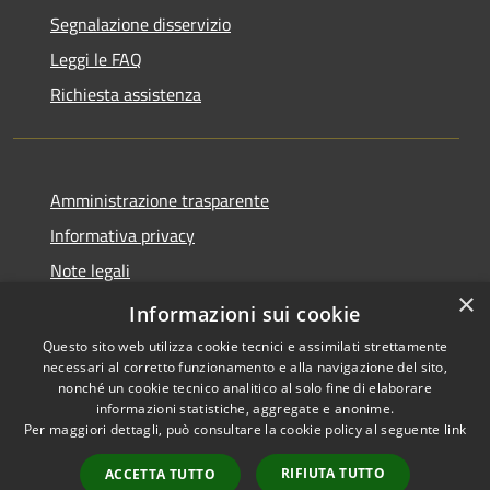
Segnalazione disservizio
Leggi le FAQ
Richiesta assistenza
Amministrazione trasparente
Informativa privacy
Note legali
×
Dichiarazione di accessibilità
Informazioni sui cookie
Questo sito web utilizza cookie tecnici e assimilati strettamente
necessari al corretto funzionamento e alla navigazione del sito,
nonché un cookie tecnico analitico al solo fine di elaborare
informazioni statistiche, aggregate e anonime.
RSS
Copyright © 2026 • Comune di
Per maggiori dettagli, può consultare la cookie policy al seguente
link
Accessibilità
Forano • Powered by
Privacy
Municipium
Accesso
•
RIFIUTA TUTTO
ACCETTA TUTTO