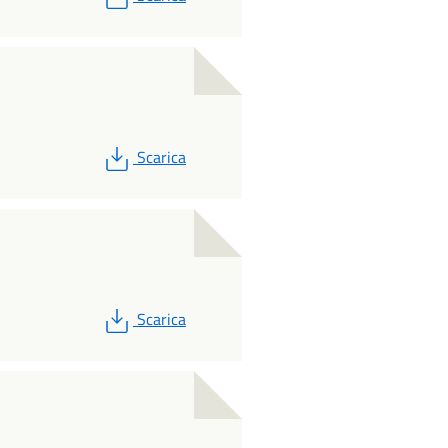
PDF
Scarica
PDF
Scarica