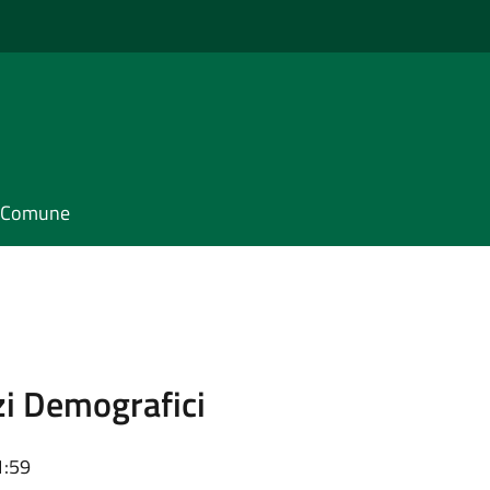
il Comune
zi Demografici
1:59