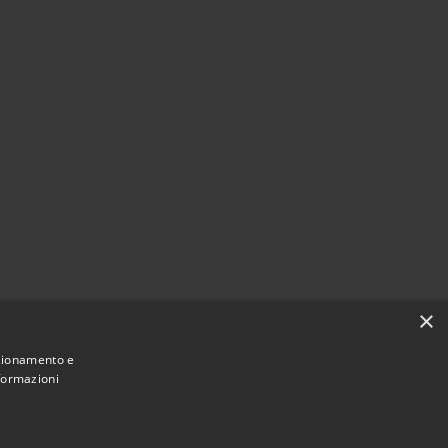
×
nzionamento e
nformazioni