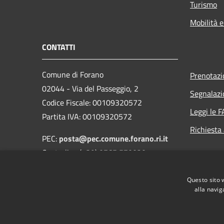
Turismo
Mobilità e
CONTATTI
Comune di Forano
Prenotaz
02044 - Via del Passeggio, 2
Segnalazi
Codice Fiscale: 00109320572
Leggi le 
Partita IVA: 00109320572
Richiesta
PEC:
posta@pec.comune.forano.ri.it
Centralino (+39) 0765 570020
Reperibilità Ufficio di stato civile:
Questo sito 
3494062977
alla navig