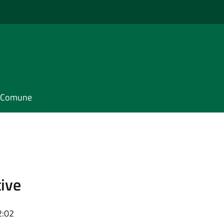
il Comune
ive
2:02