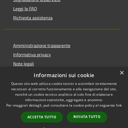
Leggi le FAQ
Richiesta assistenza
Amministrazione trasparente
Informativa privacy
Note legali
×
Dichiarazione di accessibilità
Informazioni sui cookie
Questo sito web utilizza cookie tecnici e assimilati strettamente
necessari al corretto funzionamento e alla navigazione del sito,
nonché un cookie tecnico analitico al solo fine di elaborare
informazioni statistiche, aggregate e anonime.
RSS
Copyright © 2026 • Comune di
Per maggiori dettagli, può consultare la cookie policy al seguente
link
Accessibilità
Forano • Powered by
Privacy
Municipium
Accesso
•
RIFIUTA TUTTO
ACCETTA TUTTO
Cookie
redazione