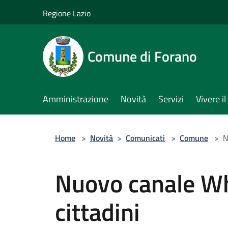
Salta al contenuto principale
Regione Lazio
Comune di Forano
Amministrazione
Novità
Servizi
Vivere 
Home
>
Novità
>
Comunicati
>
Comune
>
N
Nuovo canale Wh
cittadini