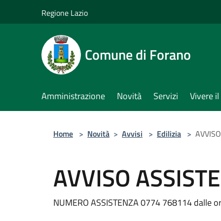
Salta al contenuto principale
Regione Lazio
Comune di Forano
Amministrazione
Novità
Servizi
Vivere 
Home
>
Novità
>
Avvisi
>
Edilizia
>
AVVISO
AVVISO ASSISTE
NUMERO ASSISTENZA 0774 768114 dalle ore 08