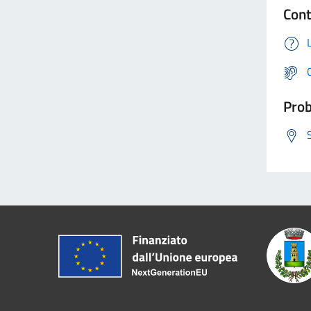
Cont
Prob