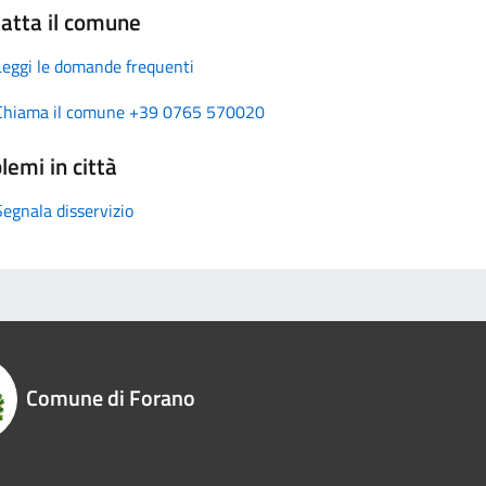
atta il comune
Leggi le domande frequenti
Chiama il comune +39 0765 570020
lemi in città
Segnala disservizio
Comune di Forano